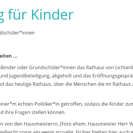
 für Kinder
ndschüler*innen
iten ...
kinder oder Grundschüler*innen das Rathaus von Lichten
 und Jugendbeteiligung, abgeholt und das Eröffnungsgespräch
 und das heutige Rathaus, über die Menschen die im Rathaus
iner*m echten Politiker*in getroffen, sodass die Kinder zu
d ihre Fragen stellen können.
en von den Hausmeisterrn, (Foto ehem. Hausmeister Herr 
elleicht sogar ein wenig gruselig. Früher hielten hier auch