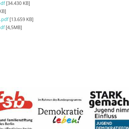
pdf
[34.430 KB]
KB]
.pdf
[13.659 KB]
pdf
[4,5MB]