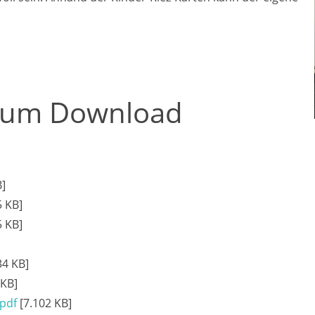
.
 zum Download
B]
5 KB]
5 KB]
34 KB]
 KB]
.pdf
[7.102 KB]