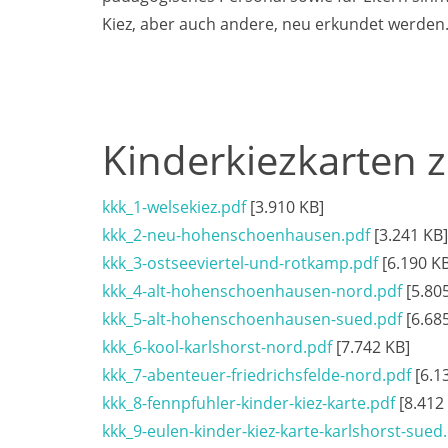
Kiez, aber auch andere, neu erkundet werden
Kinderkiezkarten
kkk_1-welsekiez.pdf
[3.910 KB]
kkk_2-neu-hohenschoenhausen.pdf
[3.241 KB]
kkk_3-ostseeviertel-und-rotkamp.pdf
[6.190 K
kkk_4-alt-hohenschoenhausen-nord.pdf
[5.80
kkk_5-alt-hohenschoenhausen-sued.pdf
[6.68
kkk_6-kool-karlshorst-nord.pdf
[7.742 KB]
kkk_7-abenteuer-friedrichsfelde-nord.pdf
[6.1
kkk_8-fennpfuhler-kinder-kiez-karte.pdf
[8.412
kkk_9-eulen-kinder-kiez-karte-karlshorst-sued